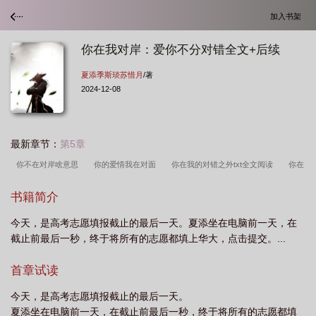
加入书架
你在我对岸：爱你不分对错全文+后续
夏添季斯琰苏惜月
/著
2024-12-08
最新章节：
第5章
你不在对岸啥意思
你的爱情我在对面
你在我的对错之外txt全文阅读
你在
我的对错之外免费阅读
你在我的对错之外笔趣阁
你在我对错之外
你在我的
书籍简介
对错之外 by你看天蓝不蓝
你在我对面却不知道我爱你
今天，是高考志愿填报截止的最后一天。夏添坐在电脑前一天，在
截止前最后一秒，终于将所有的志愿都填上华大，点击提交。...
首章试读
今天，是高考志愿填报截止的最后一天。
夏添坐在电脑前一天，在截止前最后一秒，终于将所有的志愿都填