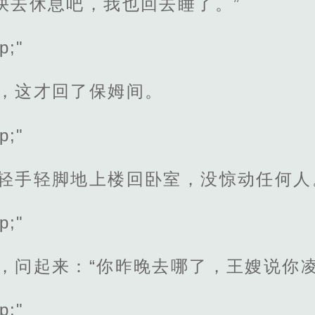
快去休息吧，我也回去睡了。”
p;"
楼，这才回了保姆间。
p;"
，轻手轻脚地上楼回卧室，没惊动任何人
p;"
，问起来：“你昨晚去哪了，王嫂说你凌
p;"