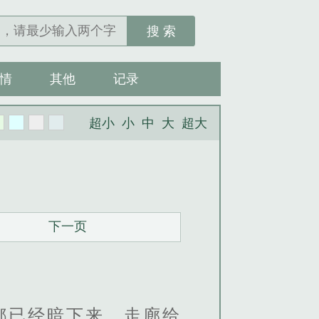
搜 索
情
其他
记录
超小
小
中
大
超大
下一页
都已经暗下来，走廊给