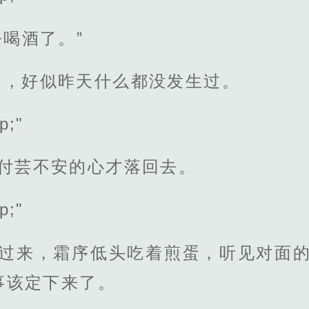
去喝酒了。”
常，好似昨天什么都没发生过。
p;"
，付芸不安的心才落回去。
p;"
送过来，霜序低头吃着煎蛋，听见对面的
事该定下来了。