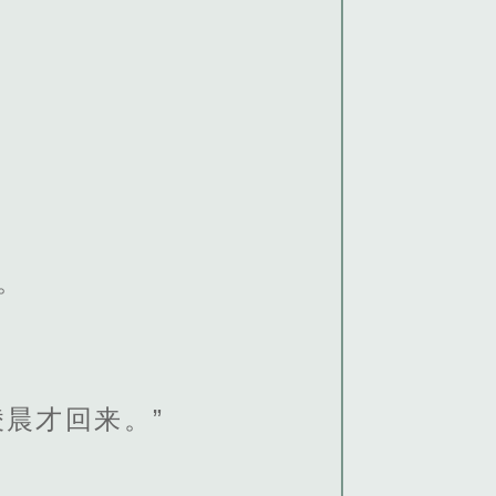
。
晨才回来。”