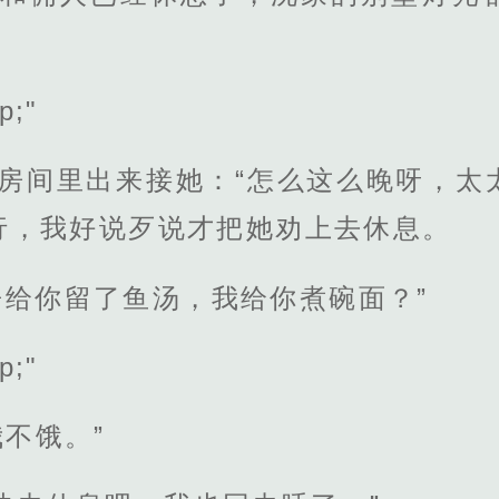
p;"
从房间里出来接她：“怎么这么晚呀，太
行，我好说歹说才把她劝上去休息。
给你留了鱼汤，我给你煮碗面？”
p;"
我不饿。”