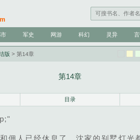
om
都市
军史
网游
科幻
灵异
言
结版
> 第14章
第14章
目录
p;"
芸和佣人已经休息了，沈家的别墅灯光