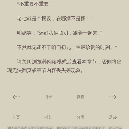
“不重要不重要！
老七就是个摆设，在哪摆不是摆！”
明懿笑，“还好我俩聪明，跟着一起来了。
不然就见证不了咱们初九一生最珍贵的时刻。”
请关闭浏览器阅读模式后查看本章节，否则将出
现无法翻页或章节内容丢失等现象。
目录
存档
首页
书架
分类
足迹
误入豪门残疾总裁夜夜要我上瘾
国运怪谈，我让纯情男鬼多子多福
明末第一