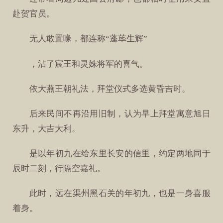
赴贺官员。
无人敢置喙，都连称“蓬荜生辉”
，沾了宸王和灵姝将军的喜气。
依大燕王朝礼法，拜堂仪式多选黄昏吉时。
后来民间不再沿用旧制，认为早上拜堂寓意旭日
东升，大吉大利。
是以年初九在给东里长安的信里，约定两地同于
辰时二刻，行隔空嘉礼。
此时，远在渠州黑石关的年初九，也是一身喜服
着身。