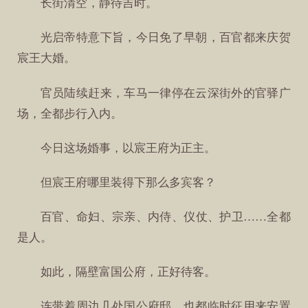
长街清空，静待吉时。
光启帝特意下旨，今日免了早朝，百官都来庆贺
宸王大婚。
官员陆续赶来，车马一律停在云深街外的官驿广
场，全都步行入内。
今日这场婚事，以宸王府为正主。
但宸王府哪里装得下那么多宾客？
百官、命妇、宗亲、内侍、仪仗、护卫……全都
是人。
如此，隔壁富国公府，正好待客。
连带着周边几处国公府邸，也都临时征用来安置