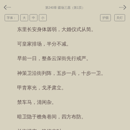
第240章 疆场三愿（第1页）
字体：
大
中
小
护眼
关灯
东里长安身体孱弱，大婚仪式从简。
可皇家排场，半分不减。
早前一日，整条云深街先行戒严。
神策卫沿街列阵，五步一兵，十步一卫。
甲胄寒光，戈矛肃立。
禁车马，清闲杂。
暗卫隐于檐角巷间，四方布防。