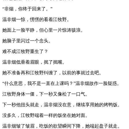
“非烟，你终于回来了。”
温非烟一惊，愣愣的看着江牧野。
她面上一脸平静，但心里一片惊涛骇浪。
她脑子里闪过一个念头。
难不成江牧野重生了？
温非烟低垂着眉眼，抿了抿嘴。
她不准备再和江牧野纠缠了，以前的事就过去吧。
“什么意思，我不是一直在上课吗？”温非烟故作一脸疑惑。
江牧野身体一僵，下一秒又像松了一口气。
下一秒他扭头就走，温非烟没在意，继续享用她的烤鸭饭。
没多久，江牧野端着一样的饭坐在她对面。
温非烟皱了皱眉，吃饭的欲望瞬间下降，她端起盘子就走。