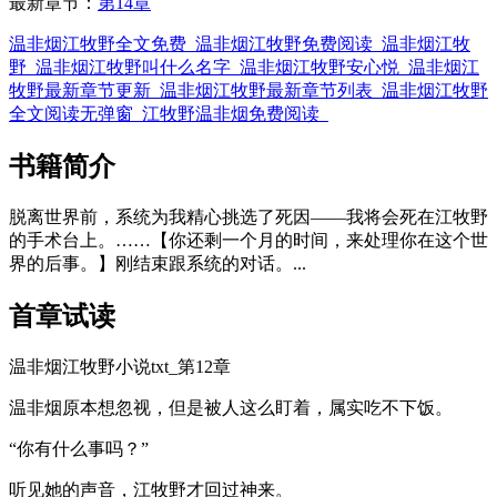
最新章节：
第14章
温非烟江牧野全文免费
温非烟江牧野免费阅读
温非烟江牧
野
温非烟江牧野叫什么名字
温非烟江牧野安心悦
温非烟江
牧野最新章节更新
温非烟江牧野最新章节列表
温非烟江牧野
全文阅读无弹窗
江牧野温非烟免费阅读
书籍简介
脱离世界前，系统为我精心挑选了死因——我将会死在江牧野
的手术台上。……【你还剩一个月的时间，来处理你在这个世
界的后事。】刚结束跟系统的对话。...
首章试读
温非烟江牧野小说txt_第12章
温非烟原本想忽视，但是被人这么盯着，属实吃不下饭。
“你有什么事吗？”
听见她的声音，江牧野才回过神来。