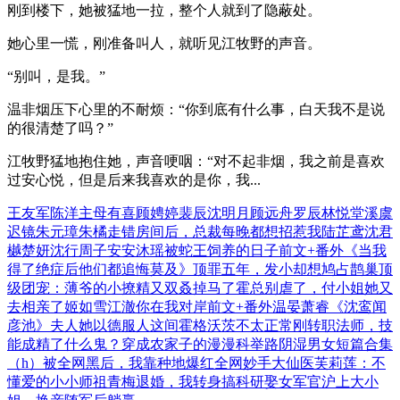
刚到楼下，她被猛地一拉，整个人就到了隐蔽处。
她心里一慌，刚准备叫人，就听见江牧野的声音。
“别叫，是我。”
温非烟压下心里的不耐烦：“你到底有什么事，白天我不是说
的很清楚了吗？”
江牧野猛地抱住她，声音哽咽：“对不起非烟，我之前是喜欢
过安心悦，但是后来我喜欢的是你，我...
王友军陈洋
主母有喜
顾娉婷裴辰
沈明月顾远舟
罗辰林悦
堂溪虞
迟镜
朱元璋朱橘
走错房间后，总裁每晚都想招惹我
陆芷鸢沈君
樾
楚妍沈行
周子安安沐瑶
被蛇王饲养的日子前文+番外
《当我
得了绝症后他们都追悔莫及》
顶罪五年，发小却想鸠占鹊巢
顶
级团宠：薄爷的小撩精又双叒掉马了
霍总别虐了，付小姐她又
去相亲了
姬如雪江澈
你在我对岸前文+番外
温晏萧睿
《沈鸾闻
彦池》
夫人她以德服人
这间霍格沃茨不太正常
刚转职法师，技
能成精了什么鬼？
穿成农家子的漫漫科举路
阴湿男女短篇合集
（h）
被全网黑后，我靠种地爆红全网
妙手大仙医
芙莉莲：不
懂爱的小小师祖
青梅退婚，我转身搞科研娶女军官
沪上大小