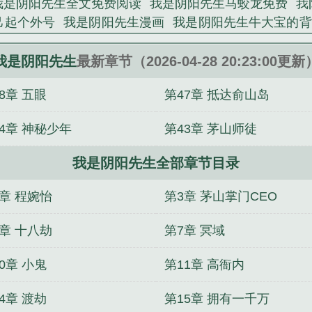
我是阴阳先生全文免费阅读
我是阴阳先生马蛟龙免费
我
己起个外号
我是阴阳先生漫画
我是阴阳先生牛大宝的背
我是阴阳先生牛大宝最新章节更新内
龙之潜渊，一跃九
可以长生长生
饥寒开局：我在古代造桃源
丧尸火影忍
我是阴阳先生
最新章节（2026-04-28 20:23:00更新
魔轨迹
仙灭记
末世危机肝萝莉
火影忍者丧气图片
盗
8章 五眼
第47章 抵达俞山岛
4章 神秘少年
第43章 茅山师徒
我是阴阳先生全部章节目录
2章 程婉怡
第3章 茅山掌门CEO
6章 十八劫
第7章 冥域
0章 小鬼
第11章 高衙内
4章 渡劫
第15章 拥有一千万