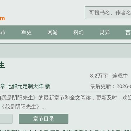
om
都市
军史
网游
科幻
灵异
言
生
8.2万字 | 连载中
9章 七解元定制大阵 新
最后更新：2026-04-
{我是阴阳先生》的最新章节和全文阅读，更新及时，欢
我是阴阳先生》...
》是谁家蓝颜精心创作的网游类小说。
章节目录