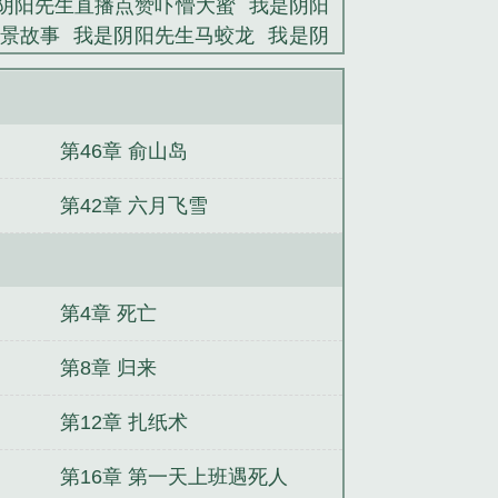
阴阳先生直播点赞吓懵大蜜
我是阴阳
景故事
我是阴阳先生马蛟龙
我是阴
天
偷精向导被迫出走（1V2 高H）
衍
者
火影丧尸入侵木叶
诡异阴阳
综影
）
墓长生
胜境
我不是盗墓贼
丧的火影
第46章 俞山岛
第42章 六月飞雪
第4章 死亡
第8章 归来
第12章 扎纸术
第16章 第一天上班遇死人