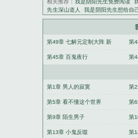
相关推荐：
我是阴阳先生免费阅读
先生深山道人
我是阴阳先生想给自
阳先生那些年
我是阴阳先生百度
天神帝
火影忍者丧尸入侵
盗墓之我
视：石榴精她多子多福
鬼生录
圣
第49章 七解元定制大阵 新
第4
带土图片
盗墓长生不老
第45章 百鬼夜行
第4
第1章 男人的寂寞
第
第5章 看不懂这个世界
第
第9章 陌生男子
第1
第13章 小鬼反噬
第1