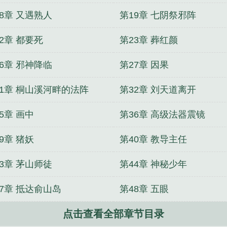
8章 又遇熟人
第19章 七阴祭邪阵
2章 都要死
第23章 葬红颜
6章 邪神降临
第27章 因果
31章 桐山溪河畔的法阵
第32章 刘天道离开
5章 画中
第36章 高级法器震镜
9章 猪妖
第40章 教导主任
3章 茅山师徒
第44章 神秘少年
47章 抵达俞山岛
第48章 五眼
点击查看全部章节目录