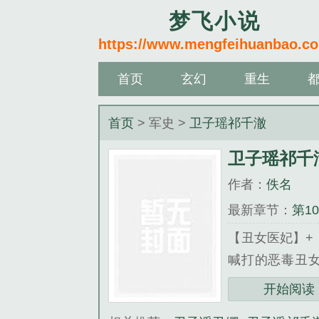
梦飞小说
https://www.mengfeihuanbao.c
首页
玄幻
重生
首页
> 军史 >
卫子瑶祁千澈
卫子瑶祁千
作者：
佚名
最新章节：
第1
【丑女医妃】+
喊打的恶毒丑女
乎，卫子瑶穿越
开始阅读
她跑。“媳妇儿