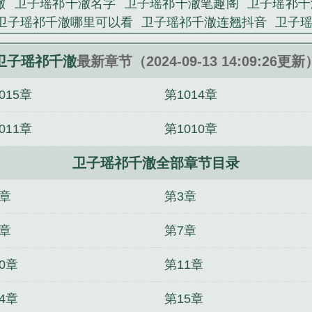
澈
卫子瑶祁千澈名字
卫子瑶祁千澈笔趣阁
卫子瑶祁千
佚名精心创作的现代言情。...
卫子瑶祁千澈哪里可以看
卫子瑶祁千澈连翘抖音
卫子
》是佚名精心创作的军史类小说。
听
卫子昭
卫子瑶祁千澈小
卫子瑶祁千澈全文免费阅读
祁千澈全文免费阅读网民
卫子摇祁千澈
卫子瑶祁千澈
卫子瑶祁千澈
最新章节（2024-09-13 14:09:26更新
子瑶的
祁千澈卫子瑶免费阅读
卫子瑶祁千澈书名
卫子
015章
第1014章
费阅读
卫子卿
卫子谣的cp是谁
卫子瑶祁千澈抖音
国
总是爱她随风:付思宜程知阙后续+番外篇
团宠假千金，
011章
第1010章
沫小说结局
你总是爱她随风前言+后续
九云记
周明松
仪礼
咒我早死，我死你疯什么
卿本孤芳
愿望台
亲
卫子瑶祁千澈全部章节目录
2章
第3章
6章
第7章
0章
第11章
4章
第15章