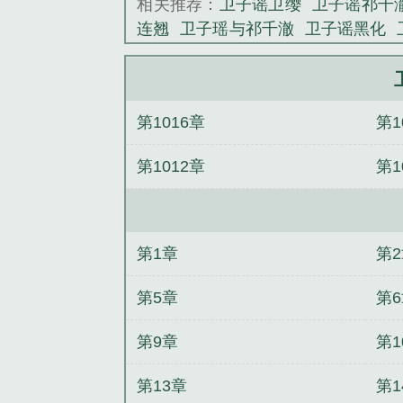
相关推荐：
卫子谣卫缨
卫子谣祁千
子瑶祁千澈》是
连翘
卫子瑶与祁千澈
卫子谣黑化
《卫子瑶祁千澈
主叫卫子瑶
卫子瑶祁千澈全文免费
免费阅读大结局
卫子夕萧寒
卫子瑶
卫子瑶祁千澈免费阅读
女主角叫卫
第1016章
第1
子瑶男主叫祁千澈
祈千澈卫子瑶免
不相宜
前夫哥跪求我绕他一命
你
第1012章
第1
始
我的邻居是雌竞娇妻
方今宴赵嘉
婆
妹妹她有攻略系统
七年爱意消散
第1章
第
第5章
第
第9章
第1
第13章
第1